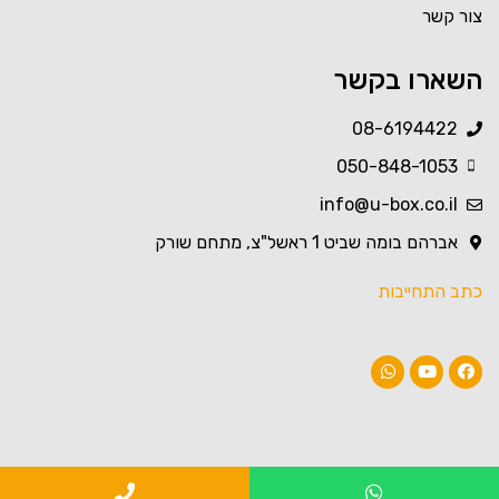
צור קשר
השארו בקשר
08-6194422
050-848-1053
Created by Nikita Kozin
from the Noun Project
info@u-box.co.il
אברהם בומה שביט 1 ראשל"צ, מתחם שורק
כתב התחייבות