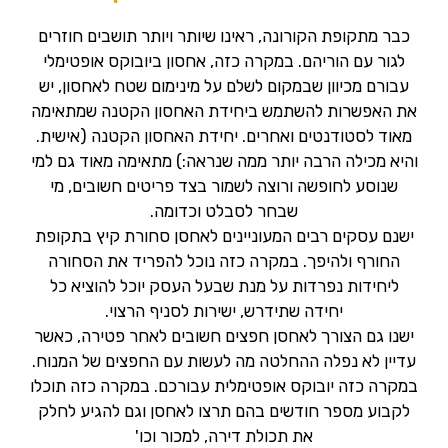
כבר מתקופת הקורונה, ראינו שיותר ויותר תושבים חוזרים
לגור עם הוריהם. במקרה כזה, אחסון ביובוקס אופטימלי
עבורם מכיוון שבמקום לשלם על מינימום שטח לאחסון, יש
את האפשרות להשתמש ביחידת האחסון הקטנה שמתאימה
מאוד לסטודנטים ואחרים. יחידת האחסון הקטנה (אישית.
והיא מכילה הרבה יותר ממה שנראה:) מתאימה מאוד גם למי
שנוסע לחופשה ורוצה לשמור בצד פריטים חשובים, מי
שבחר לסבלט וכדומה.
ישנם עסקים רבים המעוניינים לאחסן סחורת קיץ בתקופת
החורף ולהיפך. במקרה כזה נוכל להפריד את הסחורה
ליחידות נפרדות על מנת שבעל העסק יוכל להוציא כל
יחידה שתידרש, ישירות לסניף הרצוי.
ישנו גם הצורך לאחסן חפצים חשובים לאחר פטירה, כאשר
עדיין לא נפלה ההחלטה מה לעשות עם החפצים של המנוח.
במקרה כזה יובוקס אופטימלית עבורכם. במקרה כזה תוכלו
לקבוע מספר חודשים בהם תרצו לאחסן וגם להגיע לחלק
את תכולת דירה, למכור וכו'