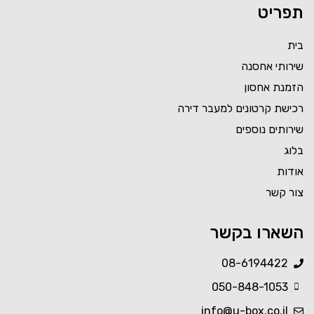
תפריט
בית
שירותי אחסנה
הזמנת אחסון
רכישת קרטונים למעבר דירה
שירותים נוספים
בלוג
אודות
צור קשר
השארו בקשר
08-6194422
050-848-1053
Created by Nikita Kozin
from the Noun Project
info@u-box.co.il